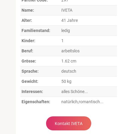
Name:
IVETA
Alter:
41 Jahre
Familienstand:
ledig
Kinder:
1
Beruf:
arbeitslos
Grösse:
1.62 cm
Sprache:
deutsch
Gewicht:
50 kg
Interessen:
alles Schöne...
Eigenschaften:
natürlich,romantisch...
Kontakt IVETA