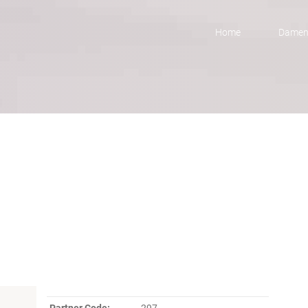
Home
Dame
Partner Code:
297