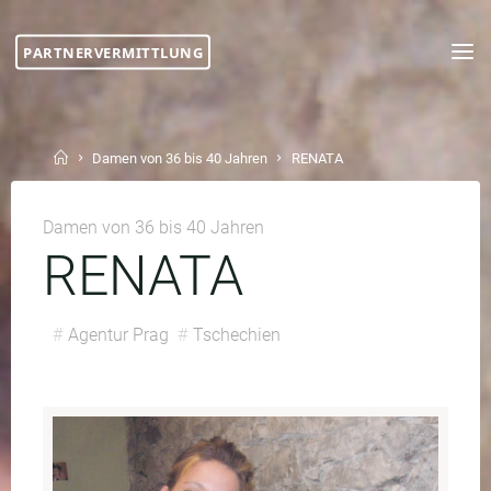
Skip
to
PARTNERVERMITTLUNG
content
Home
Damen von 36 bis 40 Jahren
RENATA
Damen von 36 bis 40 Jahren
RENATA
#
Agentur Prag
#
Tschechien